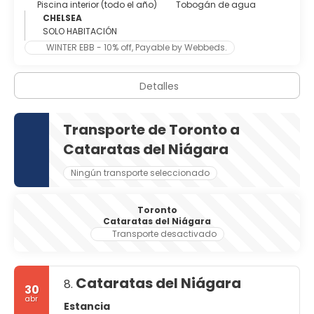
Piscina interior (todo el año)
Tobogán de agua
y nuevas miradas audaces de las atracciones e
CHELSEA
instalaciones famosas. La experiencia de la tapa teatro,
SOLO HABITACIÓN
cocina internacional, tiendas y un calendario completo
de las principales ligas deportivas y eventos especiales. Es
WINTER EBB - 10% off, Payable by Webbeds.
Detalles
Transporte de Toronto a
Cataratas del Niágara
Ningún transporte seleccionado
Toronto
Cataratas del Niágara
Transporte desactivado
Cataratas del Niágara
8.
30
abr
Estancia