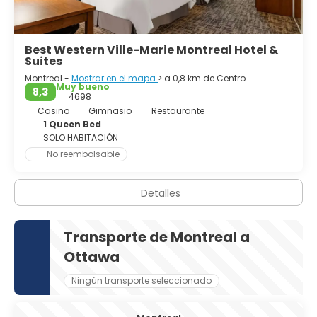
esquí y las mejores condiciones de esquí.
Apodado el París de Canadá, Montreal tiene una
Best Western Ville-Marie Montreal Hotel &
arquitectura magnífica, incluyendo la impresionante
Suites
Basílica de Notre-Dame. Es una rica ciudad, casi europea,
Montreal -
Mostrar en el mapa
> a 0,8 km de Centro
Muy bueno
8,3
4698
Casino
Gimnasio
Restaurante
1 Queen Bed
SOLO HABITACIÓN
No reembolsable
Detalles
Transporte de Montreal a
Ottawa
Ningún transporte seleccionado