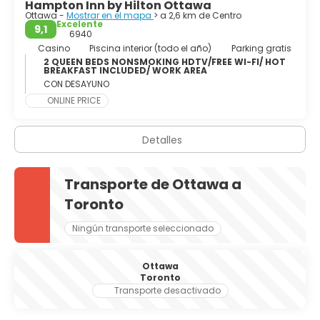
Hampton Inn by Hilton Ottawa
transforma en una pista de patinaje masiva. También
Ottawa -
Mostrar en el mapa
> a 2,6 km de Centro
hay dos museos notables, la Galería Nacional de Canadá,
Excelente
9,1
y el Museo Canadiense de la Civilización.
6940
Casino
Piscina interior (todo el año)
Parking gratis
La capital de Canadá difícilmente podría ser más
2 QUEEN BEDS NONSMOKING HDTV/FREE WI-FI/ HOT
BREAKFAST INCLUDED/ WORK AREA
hermosa. Dinámico, sociable, bilingüe, la ciudad cuenta
CON DESAYUNO
con festivales, parques, teatros, museos, restaurantes,
ONLINE PRICE
tiendas y suficientes lugares para cumplir con las
Detalles
Transporte de Ottawa a
Toronto
Ningún transporte seleccionado
Ottawa
Toronto
Transporte desactivado