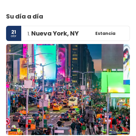
Su día a día
21
Nueva York, NY
Estancia
1.
abr