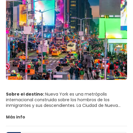
Sobre el destino:
Nueva York es una metrópolis
internacional construida sobre los hombros de los
inmigrantes y sus descendientes. La Ciudad de Nueva
York es el hogar de ocho millones de personas y recibe
más de 50 millones de visitantes por año. Su gira por la
Más info
ciudad de Nueva York debería incluir las comidas de
cientos de culturas que se pueden explorar fácilmente a