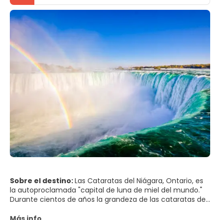
Sobre el destino:
Las Cataratas del Niágara, Ontario, es
la autoproclamada "capital de luna de miel del mundo."
Durante cientos de años la grandeza de las cataratas del
río Niágara ha atraído a muchos a este destino. Las
Cataratas del Niágara también son consideradas por
Más info