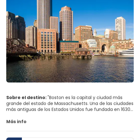
Sobre el destino:
"Boston es la capital y ciudad más
grande del estado de Massachusetts. Una de las ciudades
más antiguas de los Estados Unidos fue fundada en 1630
por colonos puritanos de Inglaterra y aún está considera
la más europea de las ciudades de Estados Unidos.
Más info
Boston Common y jardines es una de las principales
atracciones de la ciudad y es el punto de partida para